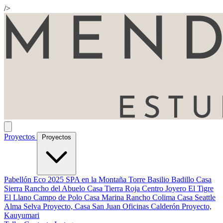
/>
Proyectos
Proyectos
Pabellón Eco 2025
SPA en la Montaña
Torre Basilio Badillo
Casa
Sierra
Rancho del Abuelo
Casa Tierra Roja
Centro Joyero
El Tigre
El Llano
Campo de Polo
Casa Marina
Rancho Colima
Casa Seattle
Alma Selva
Proyecto, Casa San Juan
Oficinas Calderón
Proyecto,
Kauyumari